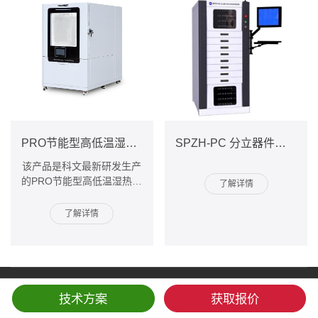
SPZH-PC 分立器件间歇老炼检测系统
PRO节能型高低温湿热试验箱
该产品是科文最新研发生产
的PRO节能型高低温湿热试
了解详情
验箱，可以进行高温、低
温、高低温循环、及恒温恒
了解详情
湿试验。采用脉冲膨胀阀
替...
Copyright © 2023 广东科文试验设备有限公司 版权所有
粤ICP备
技术方案
获取报价
12066079号