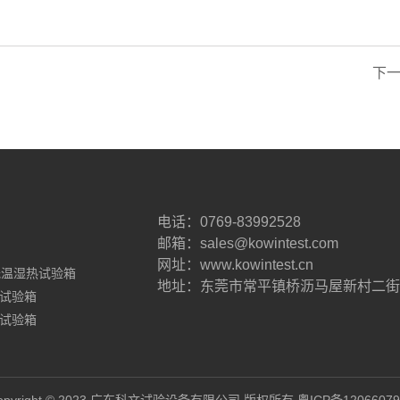
下
电话：0769-83992528
邮箱：sales@kowintest.com
网址：www.kowintest.cn
低温湿热试验箱
地址：东莞市常平镇桥沥马屋新村二街
试验箱
试验箱